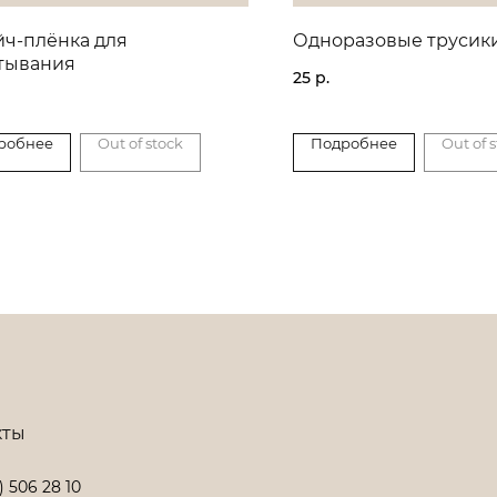
йч-плёнка для
Одноразовые трусик
тывания
25
р.
робнее
Out of stock
Подробнее
Out of 
кты
) 506 28 10