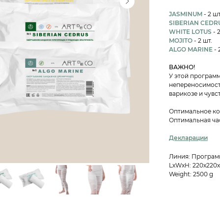
JASMINUM
- 2 шт
SIBERIAN CEDR
WHITE LOTUS
- 
MOJITO
- 2 шт.
ALGO MARINE
- 
ВАЖНО!
У этой програм
непереносимост
варикозе и чувс
Оптимальное кол
Оптимальная час
Декларации
Линия: Програ
LxWxH: 220x220
Weight: 2500 g