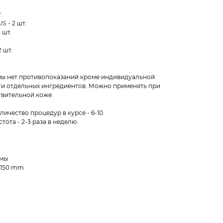
.
US
- 2 шт.
2 шт.
2 шт.
мы нет противопоказаний кроме индивидуальной
и отдельных ингредиентов. Можно применять при
твительной коже.
ичество процедур в курсе - 6-10.
тота - 2-3 раза в неделю.
ммы
x150 mm