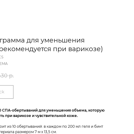
грамма для уменьшения
рекомендуется при варикозе)
CS
EMA
430
р.
ck
0 СПА-обертываний для уменьшения объема, которую
ь при варикозе и чувствительной коже.
ит из 10 обертываний: в каждом по 200 мл геля и бинт
ериала размером 7 м х 13,5 см.