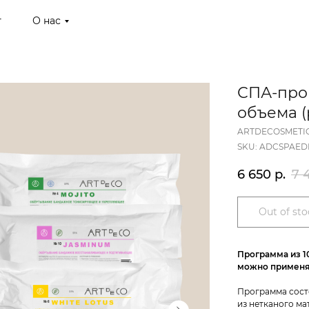
г
О нас
СПА-про
объема (
ARTDECOSMETI
SKU:
ADCSPAED
6 650
р.
7 
Out of sto
Программа из 1
можно применят
Программа состо
из нетканого мат