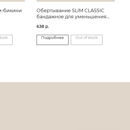
и-бикини
Обертывание SLIM CLASSIC
бандажное для уменьшения
объема
638
р.
stock
Подробнее
Out of stock